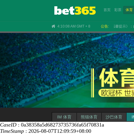
首页
彩票
体育
4:10:09 AM GMT + 8
公告:
《温馨提示》：由于
NEXTSPIN
EEAI
沙巴
KS
IM
双赢
IM
WAZDA
CHOICE
ICG
乐游
IM
IM 体育
熊猫体育
沙巴体育