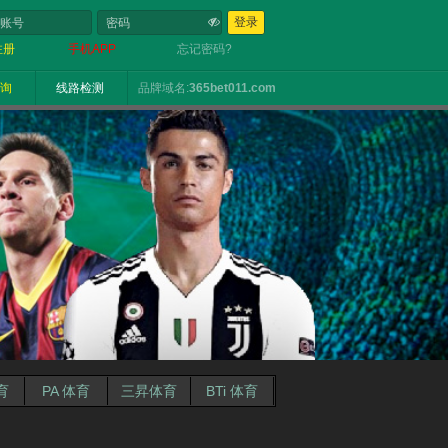
登录
注册
手机APP
忘记密码?
金，避免存款提款高峰期而导致延误，影响您游戏体验。为了保证您能正常登入365bet官
询
线路检测
品牌域名:
365bet011.com
JDB
BBIN
美天
BG
DB
Kingmaker
SW
必宝
ICG
IBO
SG
皇家
BTI
SG
DB
育
PA 体育
三昇体育
BTi 体育