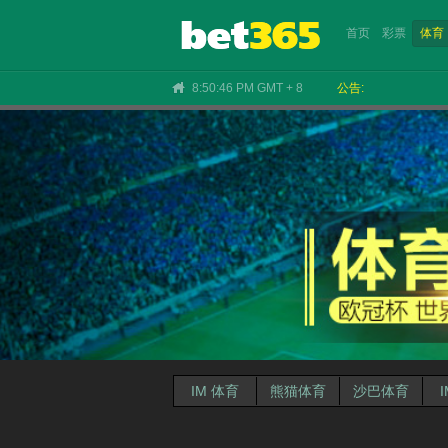
首页
彩票
体育
8:50:47 PM GMT + 8
公告:
NEXTSPIN
EEAI
沙巴
KS
IM
双赢
IM
WAZDA
CHOICE
ICG
乐游
IM
IM 体育
熊猫体育
沙巴体育