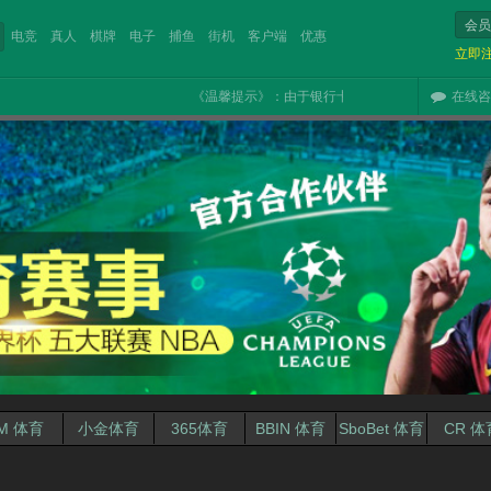
电竞
真人
棋牌
电子
捕鱼
街机
客户端
优惠
立即
《温馨提示》：由于银行卡存款提款监控严格，建议您游戏账
在线咨
N
雷火
VR
CHOICE
BBIN
365
CR
PP
BBIN
DB
YoPlay
DB
三昇
WE
VG
小艾
IM 体育
小金体育
365体育
BBIN 体育
SboBet 体育
CR 体