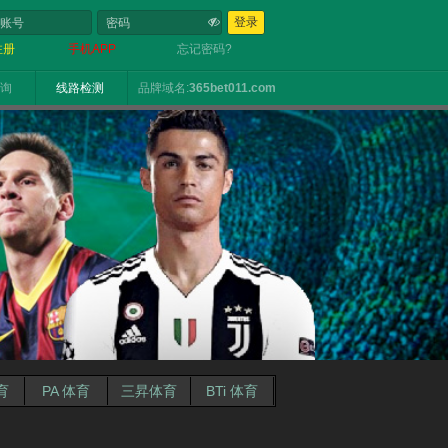
登录
注册
手机APP
忘记密码?
户储备足够资金，避免存款提款高峰期而导致延误，影响您游戏体验。为了保证您能正常登入3
询
线路检测
品牌域名:
365bet011.com
JDB
BBIN
美天
BG
DB
Kingmaker
SW
必宝
ICG
IBO
SG
皇家
BTI
SG
DB
育
PA 体育
三昇体育
BTi 体育