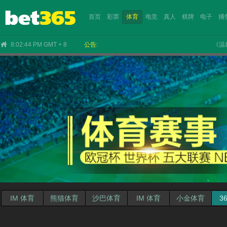
首页
彩票
体育
电竞
真人
棋牌
电子
捕
8:02:44 PM GMT + 8
公告:
《温馨提
NEXTSPIN
EEAI
沙巴
KS
IM
双赢
IM
WAZDAN
CHOICE
ICG
乐游
IM
雷火
VR
CHOICE
BBIN
365
CR
PP
IM 体育
熊猫体育
沙巴体育
IM 体育
小金体育
3